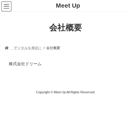
コ
ナ
ン
ビ
テ
ゲ
ン
ー
ツ
シ
会社概要
へ
ョ
ス
ン
キ
に
ッ
移
デジタルを身近に
会社概要
プ
動
株式会社ドリーム
Copyright © Meet Up All Rights Reserved.